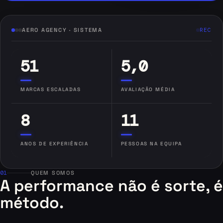
AERO AGENCY · SISTEMA
REC
51
5,0
MARCAS ESCALADAS
AVALIAÇÃO MÉDIA
8
11
ANOS DE EXPERIÊNCIA
PESSOAS NA EQUIPA
01
QUEM SOMOS
A performance não é sorte, é
método.