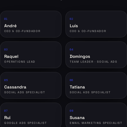
0
1
0
2
André
Luís
CEO & CO-FUNDADOR
COO & CO-FUNDADOR
0
3
0
4
Raquel
Domingos
OPERATIONS LEAD
TEAM LEADER · SOCIAL ADS
0
5
0
6
Cassandra
Tatiana
SOCIAL ADS SPECIALIST
SOCIAL ADS SPECIALIST
0
7
0
8
Rui
Susana
GOOGLE ADS SPECIALIST
EMAIL MARKETING SPECIALIST