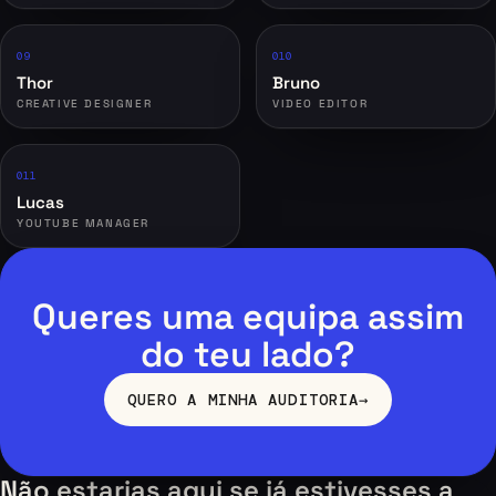
0
9
0
10
Thor
Bruno
CREATIVE DESIGNER
VIDEO EDITOR
0
11
Lucas
YOUTUBE MANAGER
Queres uma equipa assim
do teu lado?
QUERO A MINHA AUDITORIA
→
Não estarias aqui se já estivesses a