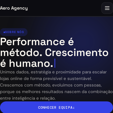
Aero Agency
Casos de Sucesso
SOBRE NÓS
Sobre Nós
Performance é
método. Crescimento
Blog
é humano.
Testemunhos
Unimos dados, estratégia e proximidade para escalar
Recrutamento
lojas online de forma previsível e sustentável.
Crescemos com método, evoluímos com pessoas,
Comunidade
porque os melhores resultados nascem da combinação
entre inteligência e relação.
AUDITORIA
CONHECER EQUIPA
↓